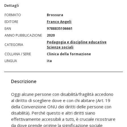
Dettagli
FORMATO
Brossura
EDITORE
Franco Angeli
EAN
9788835106661
ANNO PUBBLICAZIONE
2020
Pedagogia e discipline educative
CATEGORIA
Scienze sociali
COLLANA / SERIE
Clinica della formazione
LINGUA
ita
Descrizione
Oggi alcune persone con disabilità/fragilità accedono
al diritto di scegliere dove e con chi abitare (Art. 19
della Convenzione ONU dei diritti delle persone con
disabilità). Perché questo e altri diritti siano
effettivamente accessibili a tutti, è cruciale ricostruire
da dove prende origine la significazione sociale