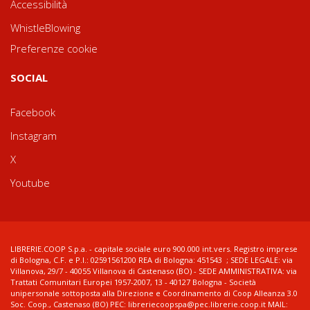
Accessibilità
WhistleBlowing
Preferenze cookie
SOCIAL
Facebook
Instagram
X
Youtube
LIBRERIE.COOP S.p.a. - capitale sociale euro 900.000 int.vers. Registro imprese
di Bologna, C.F. e P.I.: 02591561200 REA di Bologna: 451543 ; SEDE LEGALE: via
Villanova, 29/7 - 40055 Villanova di Castenaso (BO) - SEDE AMMINISTRATIVA: via
Trattati Comunitari Europei 1957-2007, 13 - 40127 Bologna - Società
unipersonale sottoposta alla Direzione e Coordinamento di Coop Alleanza 3.0
Soc. Coop., Castenaso (BO) PEC: libreriecoopspa@pec.librerie.coop.it MAIL: