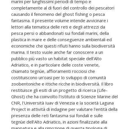
marini per lunghissimi periodi di tempo e
completamente al di fuori del controllo dei pescatori
causando il fenomeno del ghost fishing o pesca
fantasma. Il presente volume intende avvicinare i
lettori alla tematica delle reti e degli attrezzi da
pesca persi o abbandonati sui fondali marini, della
plastica in mare e delle conseguenze ambientali ed
economiche che questi rifiuti hanno sulla biodiversità
marina. Il testo vuole anche far conoscere a un
pubblico più vasto un habitat speciale dell'Alto
Adriatico, e in particolare delle coste venete,
chiamato tegnùe, affioramenti rocciosi che
costituiscono un'oasi per lo sviluppo di comunità
zoobentoniche e ittiche ricche in biodiversità. Il libro
restituisce gli esiti di un progetto di ricerca (Life-
Ghost) che ha coinvolto l'Istituto di Scienze Marine del
CNR, l'Università Iuav di Venezia e la società Laguna
Project in attività di indagine per valutare l'entità della
presenza delle reti fantasma sui fondali e sulle
tegnùe dell'Alto Adriatico, in azioni finalizzate alla
mappatura e alla rimozione di questa tipologia di