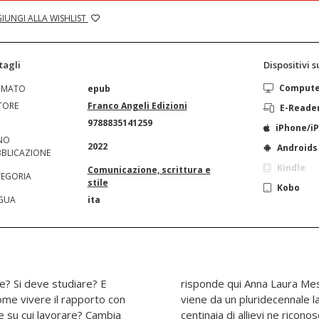
IUNGI ALLA WISHLIST
tagli
Dispositivi 
Comput
RMATO
epub
TORE
Franco Angeli Edizioni
E-Reade
N
9788835141259
iPhone/i
NO
2022
Androids
BLICAZIONE
Kindle
Comunicazione, scrittura e
EGORIA
stile
Kobo
GUA
ita
re? Si deve studiare? E
utta la sapienza che le
ome vivere il rapporto con
 giovani aspiranti attori:
e su cui lavorare? Cambia
no il magistero unico e