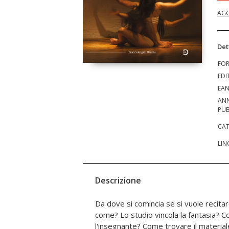
AGG
Det
FO
EDI
EA
AN
PUB
CAT
LIN
Descrizione
Da dove si comincia se si vuole recita
risponde qui Anna Laura Messeri, con t
come? Lo studio vincola la fantasia? C
viene da un pluridecennale lavoro con
l'insegnante? Come trovare il material
centinaia di allievi ne riconosco