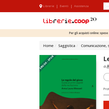
|
|
Librerie
Eventi
Assistenza
Per gli acquisti online: spes
Home
Saggistica
Comunicazione, sc
EBOOK - EPUB
L
A
di
Pro