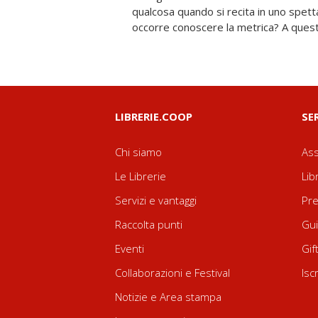
qualcosa quando si recita in uno spetta
occorre conoscere la metrica? A ques
LIBRERIE.COOP
SE
Chi siamo
Ass
Le Librerie
Lib
Servizi e vantaggi
Pre
Raccolta punti
Gui
Eventi
Gif
Collaborazioni e Festival
Isc
Notizie e Area stampa