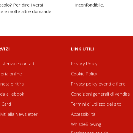
colo? Per dire i versi
inconfondibile.
te e molte altre domande
RVIZI
LINK UTILI
istenza e contatti
Privacy Policy
reria online
Cookie Policy
nota e ritira
Privacy policy eventi e fiere
da all'ebook
Condizioni generali di vendita
t Card
Termini di utilizzo del sito
riviti alla Newsletter
Accessibilità
WhistleBlowing