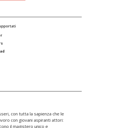
supportati
er
rs
Pad