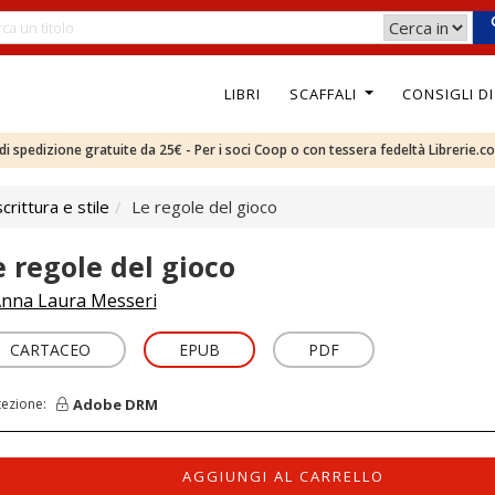
LIBRI
SCAFFALI
CONSIGLI D
e di spedizione gratuite da 25€ - Per i soci Coop o con tessera fedeltà Librerie.c
rittura e stile
Le regole del gioco
e regole del gioco
nna Laura Messeri
CARTACEO
EPUB
PDF
Adobe DRM
tezione:
AGGIUNGI AL CARRELLO