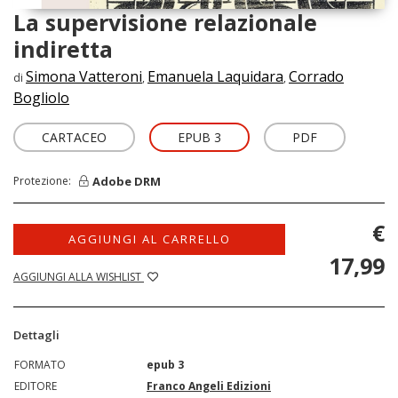
La supervisione relazionale
indiretta
Simona Vatteroni
Emanuela Laquidara
Corrado
di
,
,
Bogliolo
CARTACEO
EPUB 3
PDF
Adobe DRM
Protezione:
€
AGGIUNGI AL CARRELLO
17,99
AGGIUNGI ALLA WISHLIST
Dettagli
FORMATO
epub 3
EDITORE
Franco Angeli Edizioni