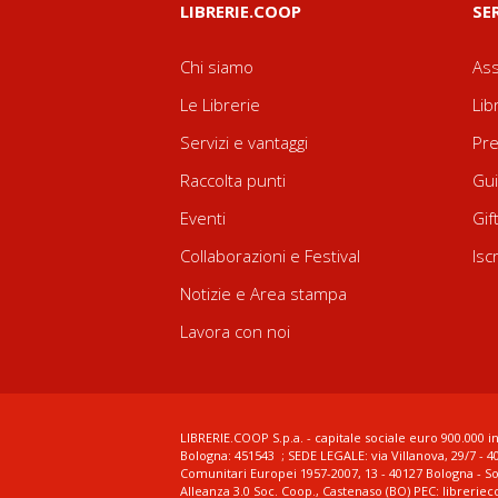
LIBRERIE.COOP
SE
Chi siamo
Ass
Le Librerie
Lib
Servizi e vantaggi
Pre
Raccolta punti
Gui
Eventi
Gif
Collaborazioni e Festival
Isc
Notizie e Area stampa
Lavora con noi
LIBRERIE.COOP S.p.a. - capitale sociale euro 900.000 in
Bologna: 451543 ; SEDE LEGALE: via Villanova, 29/7 - 4
Comunitari Europei 1957-2007, 13 - 40127 Bologna - S
Alleanza 3.0 Soc. Coop., Castenaso (BO) PEC: librerie