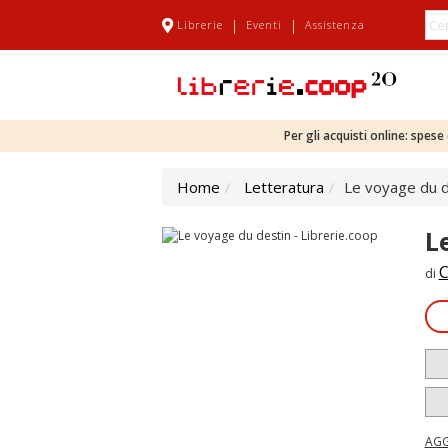
|
|
Librerie
Eventi
Assistenza
Per gli acquisti online: spes
Home
Letteratura
Le voyage du d
L
C
di
AGG