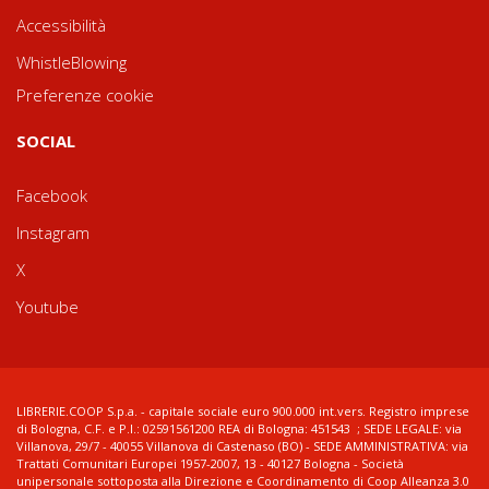
Accessibilità
WhistleBlowing
Preferenze cookie
SOCIAL
Facebook
Instagram
X
Youtube
LIBRERIE.COOP S.p.a. - capitale sociale euro 900.000 int.vers. Registro imprese
di Bologna, C.F. e P.I.: 02591561200 REA di Bologna: 451543 ; SEDE LEGALE: via
Villanova, 29/7 - 40055 Villanova di Castenaso (BO) - SEDE AMMINISTRATIVA: via
Trattati Comunitari Europei 1957-2007, 13 - 40127 Bologna - Società
unipersonale sottoposta alla Direzione e Coordinamento di Coop Alleanza 3.0