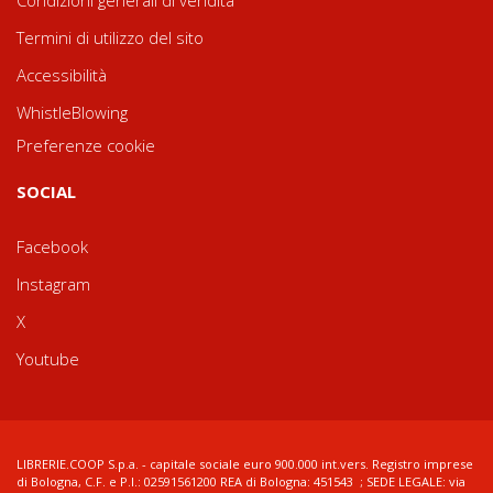
Condizioni generali di vendita
Termini di utilizzo del sito
Accessibilità
WhistleBlowing
Preferenze cookie
SOCIAL
Facebook
Instagram
X
Youtube
LIBRERIE.COOP S.p.a. - capitale sociale euro 900.000 int.vers. Registro imprese
di Bologna, C.F. e P.I.: 02591561200 REA di Bologna: 451543 ; SEDE LEGALE: via