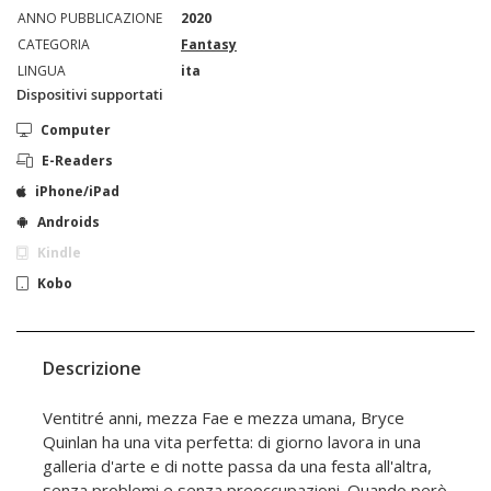
ANNO PUBBLICAZIONE
2020
CATEGORIA
Fantasy
LINGUA
ita
Dispositivi supportati
Computer
E-Readers
iPhone/iPad
Androids
Kindle
Kobo
Descrizione
Ventitré anni, mezza Fae e mezza umana, Bryce
Quinlan ha una vita perfetta: di giorno lavora in una
galleria d'arte e di notte passa da una festa all'altra,
senza problemi e senza preoccupazioni. Quando però