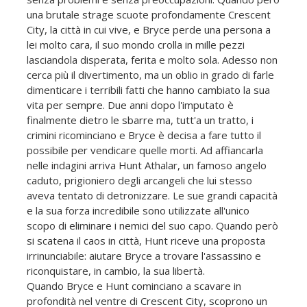
una brutale strage scuote profondamente Crescent
City, la città in cui vive, e Bryce perde una persona a
lei molto cara, il suo mondo crolla in mille pezzi
lasciandola disperata, ferita e molto sola. Adesso non
cerca più il divertimento, ma un oblio in grado di farle
dimenticare i terribili fatti che hanno cambiato la sua
vita per sempre. Due anni dopo l'imputato è
finalmente dietro le sbarre ma, tutt'a un tratto, i
crimini ricominciano e Bryce è decisa a fare tutto il
possibile per vendicare quelle morti. Ad affiancarla
nelle indagini arriva Hunt Athalar, un famoso angelo
caduto, prigioniero degli arcangeli che lui stesso
aveva tentato di detronizzare. Le sue grandi capacità
e la sua forza incredibile sono utilizzate all'unico
scopo di eliminare i nemici del suo capo. Quando però
si scatena il caos in città, Hunt riceve una proposta
irrinunciabile: aiutare Bryce a trovare l'assassino e
riconquistare, in cambio, la sua libertà.
Quando Bryce e Hunt cominciano a scavare in
profondità nel ventre di Crescent City, scoprono un