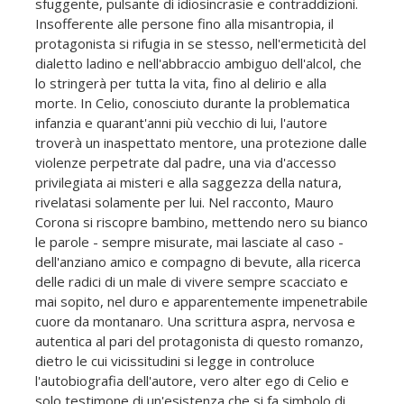
sfuggente, pulsante di idiosincrasie e contraddizioni.
Insofferente alle persone fino alla misantropia, il
protagonista si rifugia in se stesso, nell'ermeticità del
dialetto ladino e nell'abbraccio ambiguo dell'alcol, che
lo stringerà per tutta la vita, fino al delirio e alla
morte. In Celio, conosciuto durante la problematica
infanzia e quarant'anni più vecchio di lui, l'autore
troverà un inaspettato mentore, una protezione dalle
violenze perpetrate dal padre, una via d'accesso
privilegiata ai misteri e alla saggezza della natura,
rivelatasi solamente per lui. Nel racconto, Mauro
Corona si riscopre bambino, mettendo nero su bianco
le parole - sempre misurate, mai lasciate al caso -
dell'anziano amico e compagno di bevute, alla ricerca
delle radici di un male di vivere sempre scacciato e
mai sopito, nel duro e apparentemente impenetrabile
cuore da montanaro. Una scrittura aspra, nervosa e
autentica al pari del protagonista di questo romanzo,
dietro le cui vicissitudini si legge in controluce
l'autobiografia dell'autore, vero alter ego di Celio e
solo testimone di un'esistenza che si fa simbolo di