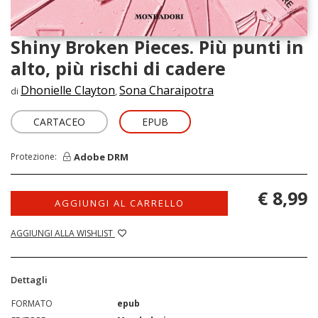
Shiny Broken Pieces. Più punti in
alto, più rischi di cadere
Dhonielle Clayton
Sona Charaipotra
di
,
CARTACEO
EPUB
Adobe DRM
Protezione:
€ 8,99
AGGIUNGI AL CARRELLO
AGGIUNGI ALLA WISHLIST
Dettagli
FORMATO
epub