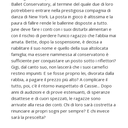
Ballet Conservatory, al termine del quale due di loro
potrebbero entrare nella prestigiosa compagnia di
danza di New York. La posta in gioco è altissima e la
paura di fallire rende le ballerine disposte a tutto.
June deve fare i conti con i suoi disturbi alimentari e
con il rischio di perdere l'unico ragazzo che l'abbia mai
amata. Bette, dopo la sospensione, è decisa a
riabilitare il suo nome e quello della sua altolocata
famiglia; ma essere riammessa al conservatorio è
sufficiente per conquistare un posto sotto i riflettori?
Gigi, dal canto suo, non lascerà che i suoi carnefici
restino impuniti. E se fosse proprio lei, divorata dalla
rabbia, a pagare il prezzo più alto? A complicare il
tutto, poi, c'è il ritorno inaspettato di Cassie... Dopo
anni di audizioni e di prove estenuanti, di speranze
disattese e di cuori spezzati, le ragazze sono
arrivate alla resa dei conti. Chi di loro sarà costretta a
rinunciare ai propri sogni per sempre? E chi invece
sarà la prescelta?