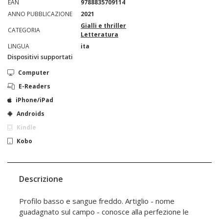
EAN
9788835709114
ANNO PUBBLICAZIONE
2021
Gialli e thriller
CATEGORIA
Letteratura
LINGUA
ita
Dispositivi supportati
Computer
E-Readers
iPhone/iPad
Androids
Kindle
Kobo
Descrizione
Profilo basso e sangue freddo. Artiglio - nome
guadagnato sul campo - conosce alla perfezione le