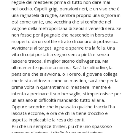
regole del mestiere: prima di tutto non dare mai
nell'occhio. Capelli grigi, pantaloni neri, e un viso che è
una ragnatela di rughe, sembra proprio una signora in
età come tante, una vecchina che si confonde nel
vagone della metropolitana di Seoul il venerdì sera. Se
non fosse per il pugnale che nasconde in borsetta
ricoperto da un sottile strato di cianuro di potassio...
Avvicinarsi al target, agire e sparire tra la folla. Una
vita di colpi portati a segno senza pietà e senza
lasciare traccia, il miglior sicario dell'Agenzia. Ma
ultimamente qualcosa non va. Sarà la solitudine, la
pensione che si avvicina, o Torero, il giovane collega
che le sta addosso come un mastino, sarà che per la
prima volta in quarant'anni di mestiere, mentre è
intenta a pedinare il suo bersaglio, si impietosisce per
un anziano in difficoltà mandando tutto all'aria.
Oppure scoprire che in passato qualche traccia l'ha
lasciata eccome, e ora c'è chi la tiene d'occhio e
aspetta implacabile la resa dei conti.
Più che un semplice thriller, più che uno spassoso
romanzo d'azione,
Artiglio
è una meditazione