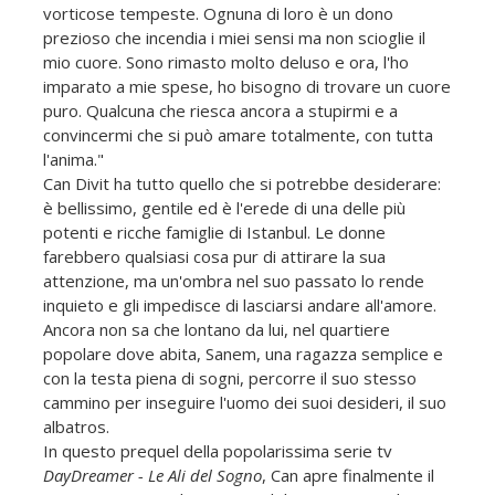
vorticose tempeste. Ognuna di loro è un dono
prezioso che incendia i miei sensi ma non scioglie il
mio cuore. Sono rimasto molto deluso e ora, l'ho
imparato a mie spese, ho bisogno di trovare un cuore
puro. Qualcuna che riesca ancora a stupirmi e a
convincermi che si può amare totalmente, con tutta
l'anima."
Can Divit ha tutto quello che si potrebbe desiderare:
è bellissimo, gentile ed è l'erede di una delle più
potenti e ricche famiglie di Istanbul. Le donne
farebbero qualsiasi cosa pur di attirare la sua
attenzione, ma un'ombra nel suo passato lo rende
inquieto e gli impedisce di lasciarsi andare all'amore.
Ancora non sa che lontano da lui, nel quartiere
popolare dove abita, Sanem, una ragazza semplice e
con la testa piena di sogni, percorre il suo stesso
cammino per inseguire l'uomo dei suoi desideri, il suo
albatros.
In questo prequel della popolarissima serie tv
DayDreamer - Le Ali del Sogno
, Can apre finalmente il