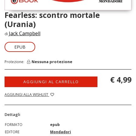
Fearless: scontro mortale
(Urania)
Jack Campbell
di
EPUB
Nessuna protezione
Protezione:
€ 4,99
AGGIUNGI AL CARRELLO
AGGIUNGI ALLA WISHLIST
Dettagli
FORMATO
epub
EDITORE
Mondadori