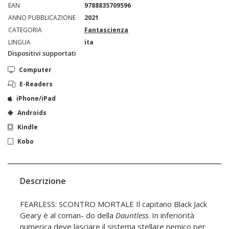
EAN
9788835709596
ANNO PUBBLICAZIONE
2021
CATEGORIA
Fantascienza
LINGUA
ita
Dispositivi supportati
Computer
E-Readers
iPhone/iPad
Androids
Kindle
Kobo
Descrizione
FEARLESS: SCONTRO MORTALE Il capitano Black Jack
Geary è al coman- do della
Dauntless
. In inferiorità
numerica deve lasciare il sistema stellare nemico per