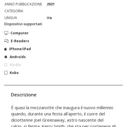
ANNO PUBBLICAZIONE
2021
CATEGORIA
LINGUA
ita
Dispositivi supportati
Computer
E-Readers
iPhone/iPad
Androids
Kindle
Kobo
Descrizione
È quasi la mezzanotte che inaugura il nuovo millennio
quando, durante una festa all'aperto, il cuore del
diciottenne Joel Greenaway, astro nascente del
calcio, si ferma. Kerry Smith, che sta per sostenere gli