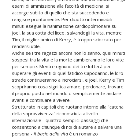
esami di ammissione alla facoltà di medicina, si
accorge subito di quello che sta succedendo e
reagisce prontamente. Per diciotto interminabili
minuti esegue la rianimazione cardiopolmonare su
Joel, la sua cotta del liceo, salvandogli la vita, mentre
Tim, il miglior amico di Kerry, è troppo scioccato per
rendersi utile.
Anche se i tre ragazzi ancora non lo sanno, quei minuti
sospesi tra la vita e la morte cambieranno le loro vite
per sempre. Mentre ognuno dei tre lotterà per
superare gli eventi di quel fatidico Capodanno, le loro
strade continueranno a incrociarsi, e Joel, Kerry e Tim
scopriranno cosa significa amare, perdonare, trovare
il proprio posto nel mondo o semplicemente andare
avanti e continuare a vivere.
Strutturato in capitoli che ruotano intorno alla "catena
della sopravvivenza" riconosciuta a livello
internazionale - quattro semplici passaggi che
consentono a chiunque di noi di aiutare a salvare una
persona -
Il bacio della vita
è un romanzo