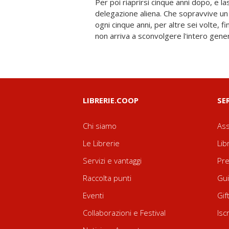
Per poi riaprirsi cinque anni dopo, e l
misteriose creature? Saranno ostili? No
delegazione aliena. Che sopravvive un p
il portale si apra di nuovo. E preparars
ogni cinque anni, per altre sei volte,
non arriva a sconvolgere l'intero gene
LIBRERIE.COOP
SE
Chi siamo
Ass
Le Librerie
Lib
Servizi e vantaggi
Pre
Raccolta punti
Gui
Eventi
Gif
Collaborazioni e Festival
Isc