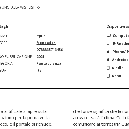
IUNGI ALLA WISHLIST
tagli
Dispositivi 
Comput
RMATO
epub
TORE
Mondadori
E-Reade
N
9788835713456
iPhone/i
O PUBBLICAZIONE
2021
Androids
EGORIA
Fantascienza
Kindle
GUA
ita
Kobo
tificiale si apre sulla
zione, quella che sta per
paiono per la prima volta
opravvivere? E cosa avrà da
co, e il portale si richiude.
 la vera natura di queste