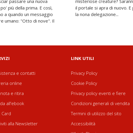
asciar passare una nuova
n resta che attendere che
o' più della prima. E così,
i in qualche modo a ricevere
 fino a quando un messaggio
la nona delegazione...
re umano: "Otto di nove". Il
RVIZI
LINK UTILI
istenza e contatti
Privacy Policy
reria online
Cookie Policy
nota e ritira
Privacy policy eventi e fiere
da all'ebook
Condizioni generali di vendita
t Card
Termini di utilizzo del sito
riviti alla Newsletter
Accessibilità