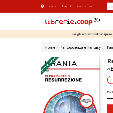
|
|
Librerie
Eventi
Assistenza
Per gli acquisti online: spes
Home
Fantascienza e Fantasy
Fan
EBOOK - EPUB
R
E
di
Pro