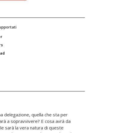
supportati
er
rs
Pad