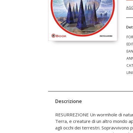
AGG
Det
FO
EDI
EA
ANN
CAT
LIN
Descrizione
RESURREZIONE Un wormhole di natura ar
che forse significa che la nona delega
Terra, e creature di un altro mondo ap
arrivare, sarà l'ultima. Ce la farà a s
agli occhi dei terrestri. Sopravvivono po
comunicare ai terrestri? Quale sarà