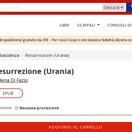
LIBRI
SCAFFALI
CONSIGLI D
e di spedizione gratuite da 25€ - Per i soci Coop o con tessera fedeltà Librerie.c
tascienza
Resurrezione (Urania)
esurrezione (Urania)
lena Di Fazio
EPUB
Nessuna protezione
tezione:
AGGIUNGI AL CARRELLO