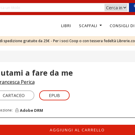
LIBRI
SCAFFALI
CONSIGLI D
e di spedizione gratuite da 25€ - Per i soci Coop o con tessera fedeltà Librerie.c
iutami a fare da me
rancesca Perica
CARTACEO
EPUB
Adobe DRM
tezione:
AGGIUNGI AL CARRELLO