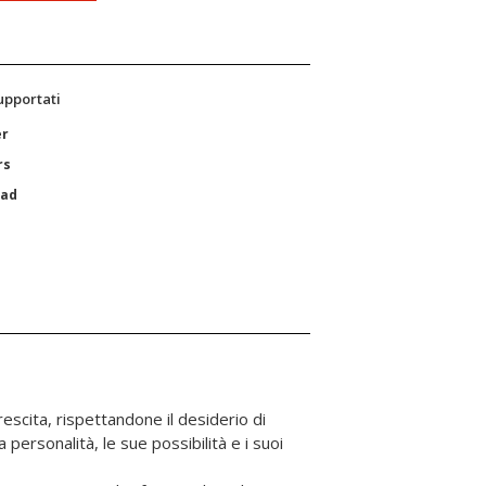
supportati
er
rs
Pad
escita, rispettandone il desiderio di
 personalità, le sue possibilità e i suoi