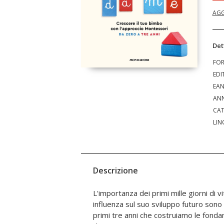
AGG
Det
FO
EDI
EA
ANN
CAT
LIN
Descrizione
L'importanza dei primi mille giorni di v
influenza sul suo sviluppo futuro sono 
primi tre anni che costruiamo le fonda