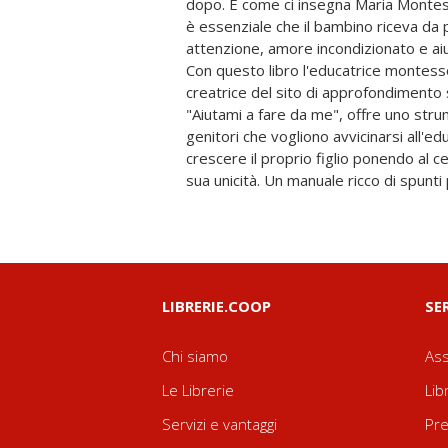
dopo. E come ci insegna Maria Montess
è essenziale che il bambino riceva da 
attenzione, amore incondizionato e aiuti
Con questo libro l'educatrice montess
creatrice del sito di approfondimento
"Aiutami a fare da me", offre uno stru
genitori che vogliono avvicinarsi all'
crescere il proprio figlio ponendo al c
sua unicità. Un manuale ricco di spun
LIBRERIE.COOP
SE
Chi siamo
Ass
Le Librerie
Lib
Servizi e vantaggi
Pre