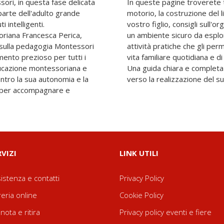
ori, in questa fase delicata
In queste pagine troverete ta
parte dell'adulto grande
motorio, la costruzione del li
 intelligenti.
vostro figlio, consigli sull'
oriana Francesca Perica,
un ambiente sicuro da esplor
 sulla pedagogia Montessori
attività pratiche che gli pe
mento prezioso per tutti i
vita familiare quotidiana e di
educazione montessoriana e
Una guida chiara e completa
entro la sua autonomia e la
verso la realizzazione del suo
ti per accompagnare e
RVIZI
LINK UTILI
istenza e contatti
Privacy Policy
reria online
Cookie Policy
nota e ritira
Privacy policy eventi e fiere