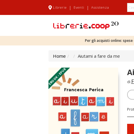
|
|
Librerie
Eventi
Assistenza
Per gli acquisti online: spes
Home
Aiutami a fare da me
EBOOK - EPUB
A
F
di
Pro