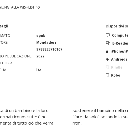
IUNGI ALLA WISHLIST
tagli
Dispositivi 
Comput
RMATO
epub
TORE
Mondadori
E-Reade
N
9788835716167
iPhone/i
O PUBBLICAZIONE
2022
Androids
EGORIA
Kindle
GUA
ita
Kobo
ita di un bambino e la loro
sostenere il bambino nella cr
ormai riconosciute: è nei
"fare da solo" secondo la sua
menta di tutto ciò che verrà
ritmi.