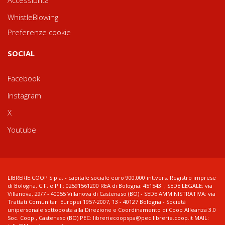
WhistleBlowing
Preferenze cookie
SOCIAL
Facebook
Instagram
X
Youtube
LIBRERIE.COOP S.p.a. - capitale sociale euro 900.000 int.vers. Registro imprese
di Bologna, C.F. e P.I.: 02591561200 REA di Bologna: 451543 ; SEDE LEGALE: via
Villanova, 29/7 - 40055 Villanova di Castenaso (BO) - SEDE AMMINISTRATIVA: via
Trattati Comunitari Europei 1957-2007, 13 - 40127 Bologna - Società
unipersonale sottoposta alla Direzione e Coordinamento di Coop Alleanza 3.0
Soc. Coop., Castenaso (BO) PEC: libreriecoopspa@pec.librerie.coop.it MAIL: