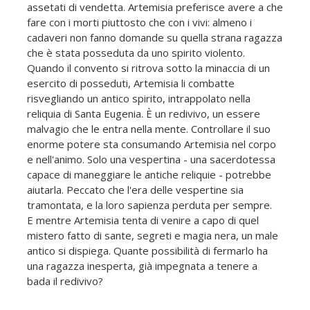
assetati di vendetta. Artemisia preferisce avere a che
fare con i morti piuttosto che con i vivi: almeno i
cadaveri non fanno domande su quella strana ragazza
che è stata posseduta da uno spirito violento.
Quando il convento si ritrova sotto la minaccia di un
esercito di posseduti, Artemisia li combatte
risvegliando un antico spirito, intrappolato nella
reliquia di Santa Eugenia. È un redivivo, un essere
malvagio che le entra nella mente. Controllare il suo
enorme potere sta consumando Artemisia nel corpo
e nell'animo. Solo una vespertina - una sacerdotessa
capace di maneggiare le antiche reliquie - potrebbe
aiutarla. Peccato che l'era delle vespertine sia
tramontata, e la loro sapienza perduta per sempre.
E mentre Artemisia tenta di venire a capo di quel
mistero fatto di sante, segreti e magia nera, un male
antico si dispiega. Quante possibilità di fermarlo ha
una ragazza inesperta, già impegnata a tenere a
bada il redivivo?