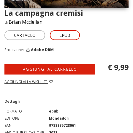
La campagna cremisi
Brian Mcclellan
di
CARTACEO
EPUB
Adobe DRM
Protezione:
€ 9,99
AGGIUNGI AL CARRELLO
AGGIUNGI ALLA WISHLIST
Dettagli
FORMATO
epub
EDITORE
Mondadori
EAN
9788835728061
ANNO PUBBLICAZIONE
2023