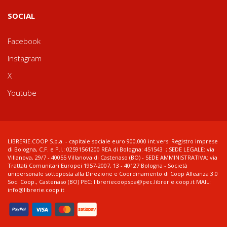
SOCIAL
Facebook
Instagram
X
Youtube
LIBRERIE.COOP S.p.a. - capitale sociale euro 900.000 int.vers. Registro imprese
di Bologna, C.F. e P.I.: 02591561200 REA di Bologna: 451543 ; SEDE LEGALE: via
Villanova, 29/7 - 40055 Villanova di Castenaso (BO) - SEDE AMMINISTRATIVA: via
Trattati Comunitari Europei 1957-2007, 13 - 40127 Bologna - Società
unipersonale sottoposta alla Direzione e Coordinamento di Coop Alleanza 3.0
Soc. Coop., Castenaso (BO) PEC: libreriecoopspa@pec.librerie.coop.it MAIL:
info@librerie.coop.it