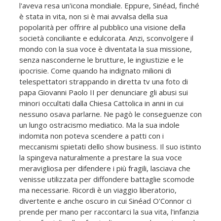
l'aveva resa un'icona mondiale. Eppure, Sinéad, finché
è stata in vita, non si è mai avvalsa della sua
popolarità per offrire al pubblico una visione della
società conciliante e edulcorata. Anzi, sconvolgere il
mondo con la sua voce è diventata la sua missione,
senza nasconderne le brutture, le ingiustizie e le
ipocrisie. Come quando ha indignato milioni di
telespettatori strappando in diretta tv una foto di
papa Giovanni Paolo II per denunciare gli abusi sui
minori occultati dalla Chiesa Cattolica in anni in cui
nessuno osava parlarne. Ne pagò le conseguenze con
un lungo ostracismo mediatico. Ma la sua indole
indomita non poteva scendere a patti con i
meccanismi spietati dello show business. Il suo istinto
la spingeva naturalmente a prestare la sua voce
meravigliosa per difendere i più fragili, lasciava che
venisse utilizzata per diffondere battaglie scomode
ma necessarie. Ricordi è un viaggio liberatorio,
divertente e anche oscuro in cui Sinéad O'Connor ci
prende per mano per raccontarci la sua vita, l'infanzia