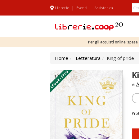
|
|
Librerie
Eventi
Assistenza
Per gli acquisti online: spes
Home
Letteratura
King of pride
EBOOK - EPUB
K
A
di
Pro