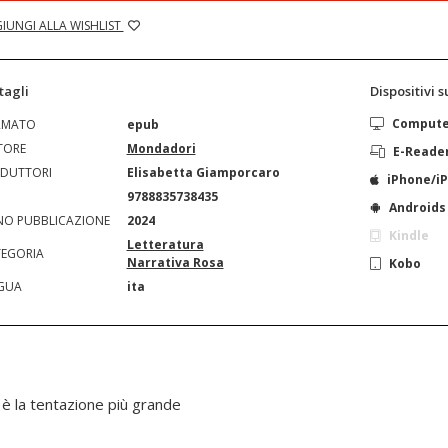
IUNGI ALLA WISHLIST
tagli
Dispositivi 
Comput
RMATO
epub
TORE
Mondadori
E-Reade
DUTTORI
Elisabetta Giamporcaro
iPhone/i
N
9788835738435
Androids
O PUBBLICAZIONE
2024
Kindle
Letteratura
EGORIA
Narrativa Rosa
Kobo
GUA
ita
d è la tentazione più grande