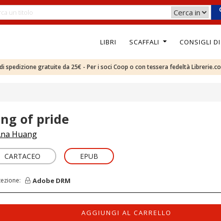
LIBRI
SCAFFALI
CONSIGLI D
e di spedizione gratuite da 25€ - Per i soci Coop o con tessera fedeltà Librerie.c
ing of pride
na Huang
CARTACEO
EPUB
Adobe DRM
tezione:
AGGIUNGI AL CARRELLO