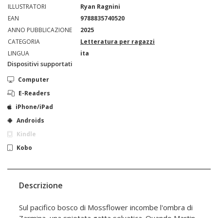
ILLUSTRATORI
Ryan Ragnini
EAN
9788835740520
ANNO PUBBLICAZIONE
2025
CATEGORIA
Letteratura per ragazzi
LINGUA
ita
Dispositivi supportati
Computer
E-Readers
iPhone/iPad
Androids
Kindle
Kobo
Descrizione
Sul pacifico bosco di Mossflower incombe l'ombra di
Zarmina, una spietata gatta selvatica. Quando Martin