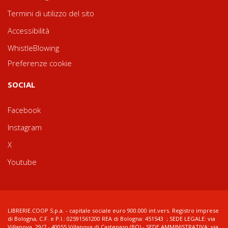
Termini di utilizzo del sito
Accessibilità
WhistleBlowing
Preferenze cookie
SOCIAL
Facebook
Instagram
X
Youtube
LIBRERIE.COOP S.p.a. - capitale sociale euro 900.000 int.vers. Registro imprese
di Bologna, C.F. e P.I.: 02591561200 REA di Bologna: 451543 ; SEDE LEGALE: via
Villanova, 29/7 - 40055 Villanova di Castenaso (BO) - SEDE AMMINISTRATIVA: via