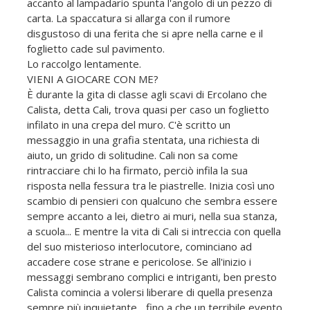
accanto al lampadario spunta l'angolo di un pezzo di
carta. La spaccatura si allarga con il rumore
disgustoso di una ferita che si apre nella carne e il
foglietto cade sul pavimento.
Lo raccolgo lentamente.
VIENI A GIOCARE CON ME?
È durante la gita di classe agli scavi di Ercolano che
Calista, detta Cali, trova quasi per caso un foglietto
infilato in una crepa del muro. C'è scritto un
messaggio in una grafia stentata, una richiesta di
aiuto, un grido di solitudine. Cali non sa come
rintracciare chi lo ha firmato, perciò infila la sua
risposta nella fessura tra le piastrelle. Inizia così uno
scambio di pensieri con qualcuno che sembra essere
sempre accanto a lei, dietro ai muri, nella sua stanza,
a scuola... E mentre la vita di Cali si intreccia con quella
del suo misterioso interlocutore, cominciano ad
accadere cose strane e pericolose. Se all'inizio i
messaggi sembrano complici e intriganti, ben presto
Calista comincia a volersi liberare di quella presenza
sempre più inquietante... fino a che un terribile evento