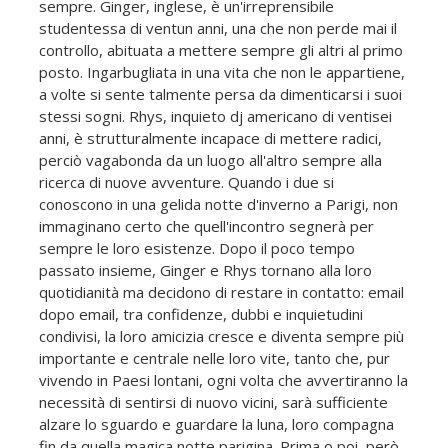
sempre. Ginger, inglese, è un'irreprensibile
studentessa di ventun anni, una che non perde mai il
controllo, abituata a mettere sempre gli altri al primo
posto. Ingarbugliata in una vita che non le appartiene,
a volte si sente talmente persa da dimenticarsi i suoi
stessi sogni. Rhys, inquieto dj americano di ventisei
anni, è strutturalmente incapace di mettere radici,
perciò vagabonda da un luogo all'altro sempre alla
ricerca di nuove avventure. Quando i due si
conoscono in una gelida notte d'inverno a Parigi, non
immaginano certo che quell'incontro segnerà per
sempre le loro esistenze. Dopo il poco tempo
passato insieme, Ginger e Rhys tornano alla loro
quotidianità ma decidono di restare in contatto: email
dopo email, tra confidenze, dubbi e inquietudini
condivisi, la loro amicizia cresce e diventa sempre più
importante e centrale nelle loro vite, tanto che, pur
vivendo in Paesi lontani, ogni volta che avvertiranno la
necessità di sentirsi di nuovo vicini, sarà sufficiente
alzare lo sguardo e guardare la luna, loro compagna
fin da quella magica notte parigina. Prima o poi, però,