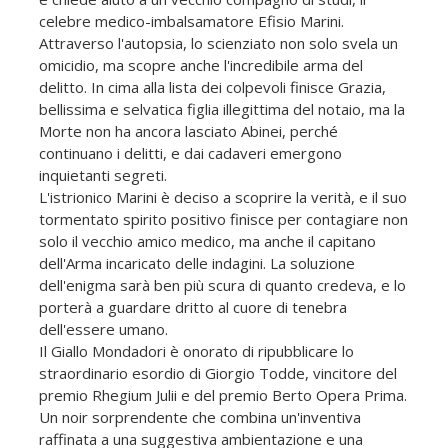
celebre medico-imbalsamatore Efisio Marini.
Attraverso l'autopsia, lo scienziato non solo svela un
omicidio, ma scopre anche l'incredibile arma del
delitto. In cima alla lista dei colpevoli finisce Grazia,
bellissima e selvatica figlia illegittima del notaio, ma la
Morte non ha ancora lasciato Abinei, perché
continuano i delitti, e dai cadaveri emergono
inquietanti segreti.
L'istrionico Marini è deciso a scoprire la verità, e il suo
tormentato spirito positivo finisce per contagiare non
solo il vecchio amico medico, ma anche il capitano
dell'Arma incaricato delle indagini. La soluzione
dell'enigma sarà ben più scura di quanto credeva, e lo
porterà a guardare dritto al cuore di tenebra
dell'essere umano.
Il Giallo Mondadori è onorato di ripubblicare lo
straordinario esordio di Giorgio Todde, vincitore del
premio Rhegium Julii e del premio Berto Opera Prima.
Un noir sorprendente che combina un'inventiva
raffinata a una suggestiva ambientazione e una