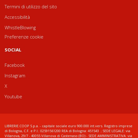
Termini di utilizzo del sito
Accessibilità
WhistleBlowing
Preferenze cookie
SOCIAL
Facebook
Instagram
X
Youtube
LIBRERIE.COOP S.p.a. - capitale sociale euro 900.000 int.vers. Registro imprese
di Bologna, C.F. e P.I.: 02591561200 REA di Bologna: 451543 ; SEDE LEGALE: via
Villanova, 29/7 - 40055 Villanova di Castenaso (BO) - SEDE AMMINISTRATIVA: via