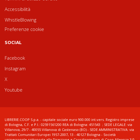
Accessibilità
WhistleBlowing
Preferenze cookie
SOCIAL
Facebook
Instagram
X
Youtube
LIBRERIE.COOP S.p.a. - capitale sociale euro 900.000 int.vers. Registro imprese
di Bologna, C.F. e P.I.: 02591561200 REA di Bologna: 451543 ; SEDE LEGALE: via
Villanova, 29/7 - 40055 Villanova di Castenaso (BO) - SEDE AMMINISTRATIVA: via
Trattati Comunitari Europei 1957-2007, 13 - 40127 Bologna - Società
unipersonale sottoposta alla Direzione e Coordinamento di Coop Alleanza 3.0