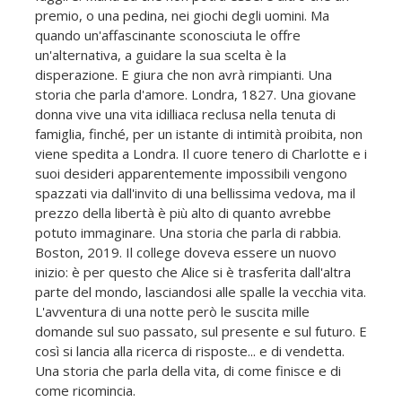
premio, o una pedina, nei giochi degli uomini. Ma
quando un'affascinante sconosciuta le offre
un'alternativa, a guidare la sua scelta è la
disperazione. E giura che non avrà rimpianti. Una
storia che parla d'amore. Londra, 1827. Una giovane
donna vive una vita idilliaca reclusa nella tenuta di
famiglia, finché, per un istante di intimità proibita, non
viene spedita a Londra. Il cuore tenero di Charlotte e i
suoi desideri apparentemente impossibili vengono
spazzati via dall'invito di una bellissima vedova, ma il
prezzo della libertà è più alto di quanto avrebbe
potuto immaginare. Una storia che parla di rabbia.
Boston, 2019. Il college doveva essere un nuovo
inizio: è per questo che Alice si è trasferita dall'altra
parte del mondo, lasciandosi alle spalle la vecchia vita.
L'avventura di una notte però le suscita mille
domande sul suo passato, sul presente e sul futuro. E
così si lancia alla ricerca di risposte... e di vendetta.
Una storia che parla della vita, di come finisce e di
come ricomincia.