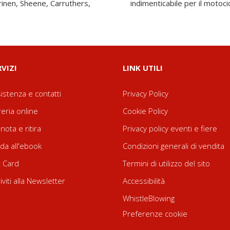
rinen, Sheene, Carruthers,
indimenticabile per il motoci
RVIZI
LINK UTILI
istenza e contatti
Privacy Policy
reria online
Cookie Policy
nota e ritira
Privacy policy eventi e fiere
da all'ebook
Condizioni generali di vendita
t Card
Termini di utilizzo del sito
riviti alla Newsletter
Accessibilità
WhistleBlowing
Preferenze cookie