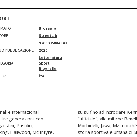
tagli
RMATO
Brossura
TORE
StreetLib
N
9788835884040
O PUBBLICAZIONE
2020
Letteratura
EGORIA
Sport
Biografie
GUA
ita
nali e internazionali,
. In sella, sempre da
 tre generazioni: con
V Agusta, Morini, Gilera,
gostini, Pasolini,
so" con la Yamaha, la
king, Hailwood, Mc Intyre,
Grassetti segna un'epoca