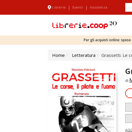
|
|
Librerie
Eventi
Assistenza
Per gli acquisti online: spes
Home
Letteratura
Grassetti. Le co
Gr
M
di
AGG