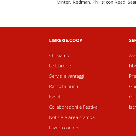
Minter, Redman, Phillis; con Read, Saa
LIBRERIE.COOP
SE
Chi siamo
Ass
Le Librerie
Lib
Servizi e vantaggi
Pre
Raccolta punti
Gui
Eventi
Gif
Collaborazioni e Festival
Isc
Notizie e Area stampa
Lavora con noi