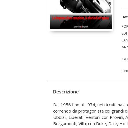
Det
FO
EDI
EA
ANN
CAT
LIN
Descrizione
Dal 1956 fino al 1974, nei circuiti nazio
su su fino ad incrociare Kenny Roberts..
correndo da protagonista coi grandi di
"ufficiale", alle mitiche Benelli, Bianchi, M
Ubbiali, Liberati, Venturi; con Provini, A
Morbidelli, Jawa, MZ, nonché da "privato di lus
Bergamonti, Villa; con Duke, Dale, Hoc
storia sportiva e umana di Silvio 