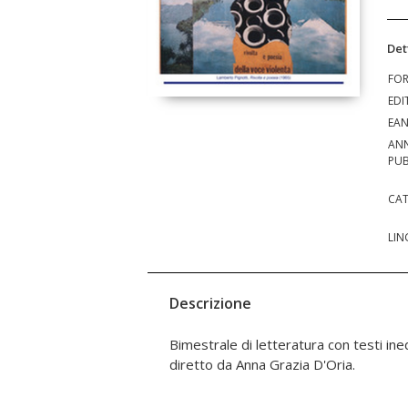
Det
FO
EDI
EA
AN
PUB
CAT
LIN
Descrizione
Bimestrale di letteratura con testi inedi
diretto da Anna Grazia D'Oria.