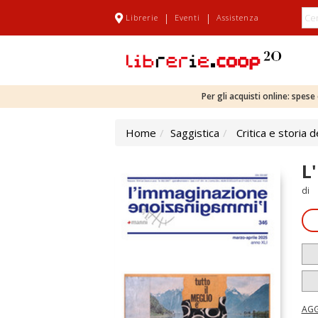
|
|
Librerie
Eventi
Assistenza
Per gli acquisti online: spes
Home
Saggistica
Critica e storia d
L
di
AGG