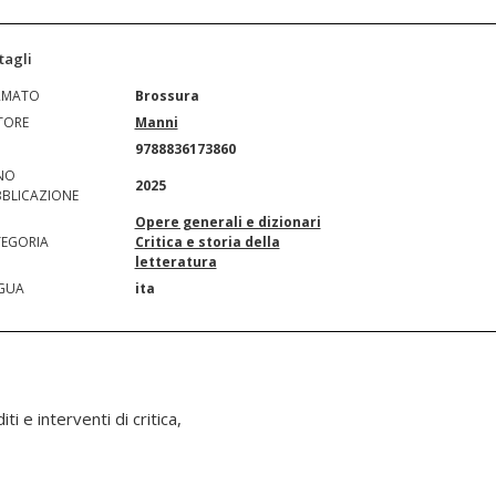
tagli
RMATO
Brossura
TORE
Manni
N
9788836173860
NO
2025
BLICAZIONE
Opere generali e dizionari
EGORIA
Critica e storia della
letteratura
GUA
ita
ti e interventi di critica,