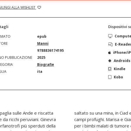
IUNGI ALLA WISHLIST
tagli
Dispositivi 
Comput
RMATO
epub
TORE
Manni
E-Reade
N
9788836174195
iPhone/i
O PUBBLICAZIONE
2025
Androids
EGORIA
Biografie
Kindle
GUA
ita
Kobo
paglia sulle Ande e riscatta
 sovraintende a sconfinati
da ricchi peruviani. Ginevra
no creato una casa da fiaba
orfanotrofi più sperduti della
ivano a Roma per le terapie