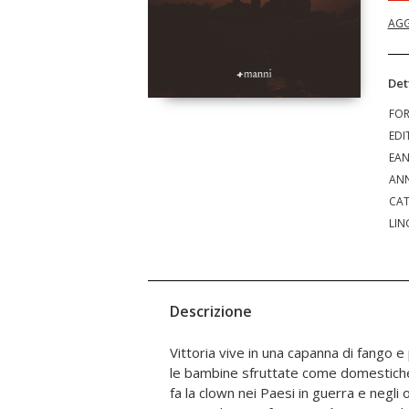
AGG
Det
FO
EDI
EA
ANN
CAT
LIN
Descrizione
Vittoria vive in una capanna di fango e 
saltato su una mina, in Ciad e Yemen
le bambine sfruttate come domestiche 
campi profughi. Marisa e Gianna han
fa la clown nei Paesi in guerra e negli 
per i bimbi malati di tumore che arr