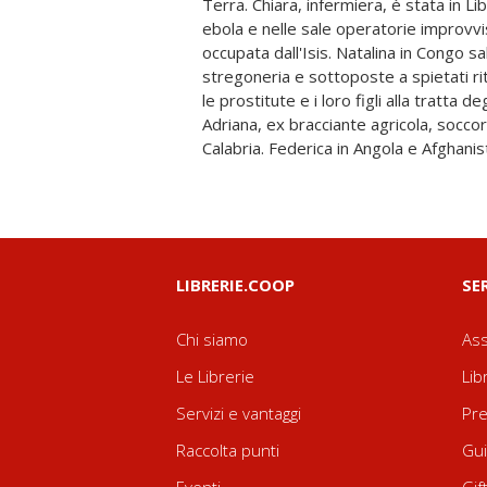
Terra. Chiara, infermiera, è stata in Li
con le loro famiglie. Sono donne c
ebola e nelle sale operatorie improvv
incredibili, rocambolesche eppur lonta
occupata dall'Isis. Natalina in Congo s
che dedicano la vita ai più sfortuna
stregoneria e sottoposte a spietati ri
Donne che esaltano all'estremo le
le prostitute e i loro figli alla tratta d
femminili di cura e accoglienza, ma anc
Adriana, ex bracciante agricola, soccor
Calabria. Federica in Angola e Afghanista
LIBRERIE.COOP
SE
Chi siamo
Ass
Le Librerie
Lib
Servizi e vantaggi
Pre
Raccolta punti
Gui