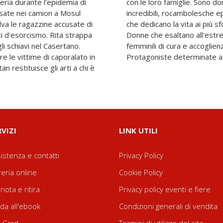
beria durante l'epidemia di
he hanno vissuto vicende
isate nei camion a Mosul
ne dal clamore dei media,
alva le ragazzine accusate di
ti con entusiasmo e gioia.
ti d'esorcismo. Rita strappa
 qualità tradizionalmente
egli schiavi nel Casertano.
he paladine un po' folli.
re le vittime di caporalato in
Protagoniste determinate a r
n restituisce gli arti a chi è
RVIZI
LINK UTILI
istenza e contatti
Privacy Policy
reria online
Cookie Policy
nota e ritira
Privacy policy eventi e fiere
da all'ebook
Condizioni generali di vendita