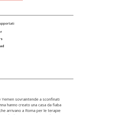
supportati
er
rs
Pad