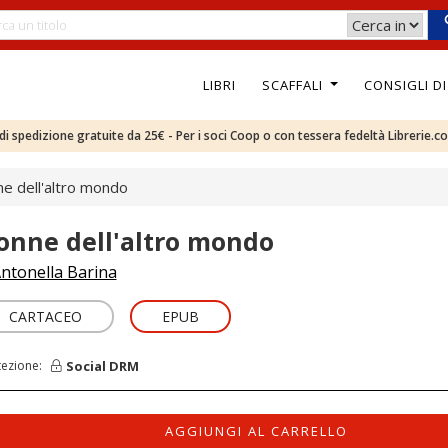
LIBRI
SCAFFALI
CONSIGLI D
e di spedizione gratuite da 25€ - Per i soci Coop o con tessera fedeltà Librerie.c
e dell'altro mondo
onne dell'altro mondo
ntonella Barina
CARTACEO
EPUB
Social DRM
tezione:
AGGIUNGI AL CARRELLO