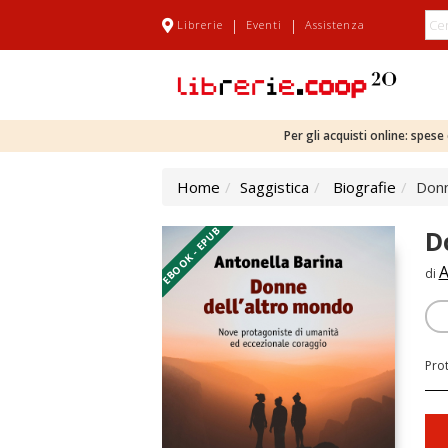
|
|
Librerie
Eventi
Assistenza
Per gli acquisti online: spes
Home
Saggistica
Biografie
Donn
EBOOK - EPUB
D
A
di
Pro