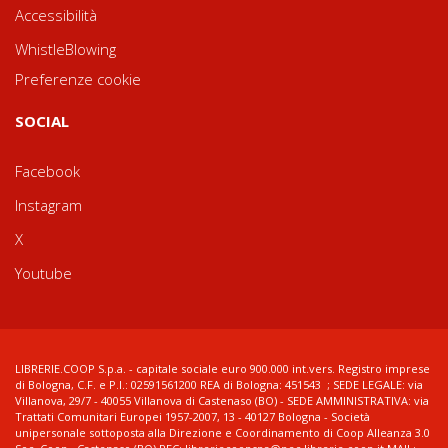
Accessibilità
WhistleBlowing
Preferenze cookie
SOCIAL
Facebook
Instagram
X
Youtube
LIBRERIE.COOP S.p.a. - capitale sociale euro 900.000 int.vers. Registro imprese
di Bologna, C.F. e P.I.: 02591561200 REA di Bologna: 451543 ; SEDE LEGALE: via
Villanova, 29/7 - 40055 Villanova di Castenaso (BO) - SEDE AMMINISTRATIVA: via
Trattati Comunitari Europei 1957-2007, 13 - 40127 Bologna - Società
unipersonale sottoposta alla Direzione e Coordinamento di Coop Alleanza 3.0