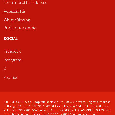
Termini di utilizzo del sito
Accessibilità
WhistleBlowing
Preferenze cookie
SOCIAL
Facebook
Instagram
X
Youtube
LIBRERIE.COOP S.p.a. - capitale sociale euro 900.000 int.vers. Registro imprese
di Bologna, C.F. e P.I.: 02591561200 REA di Bologna: 451543 ; SEDE LEGALE: via
Villanova, 29/7 - 40055 Villanova di Castenaso (BO) - SEDE AMMINISTRATIVA: via
Trattati Comunitari Europei 1957-2007, 13 - 40127 Bologna - Società