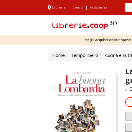
|
|
Librerie
Eventi
Assistenza
Per gli acquisti online: spes
Home
Tempo libero
Cucina e nutr
L
g
C
di