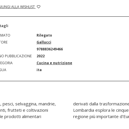
IUNGI ALLA WISHLIST
tagli
RMATO
Rilegato
TORE
Gallucci
N
9788836249466
O PUBBLICAZIONE
2022
EGORIA
Cucina e nutrizione
GUA
ita
i, pesci, selvaggina, mandrie,
le materie prime. La buona
ti, frutteti e coltivazioni
i aree geografiche della
ille prodotti alimentari
regione più importante d'Eu