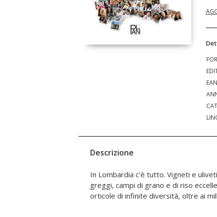
AGG
Det
FO
EDI
EA
ANN
CAT
LIN
Descrizione
In Lombardia c'è tutto. Vigneti e ulivet
derivati dalla trasformazione del
greggi, campi di grano e di riso eccellen
Lombardia esplora le cinque principal
orticole di infinite diversità, oltre ai m