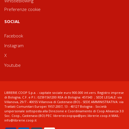
WhistleBlowing
Preferenze cookie
SOCIAL
Facebook
Instagram
X
Youtube
LIBRERIE.COOP S.p.a. - capitale sociale euro 900.000 int.vers. Registro imprese
di Bologna, C.F. e P.I.: 02591561200 REA di Bologna: 451543 ; SEDE LEGALE: via
Villanova, 29/7 - 40055 Villanova di Castenaso (BO) - SEDE AMMINISTRATIVA: via
Trattati Comunitari Europei 1957-2007, 13 - 40127 Bologna - Società
unipersonale sottoposta alla Direzione e Coordinamento di Coop Alleanza 3.0
Soc. Coop., Castenaso (BO) PEC: libreriecoopspa@pec.librerie.coop.it MAIL:
info@librerie.coop.it