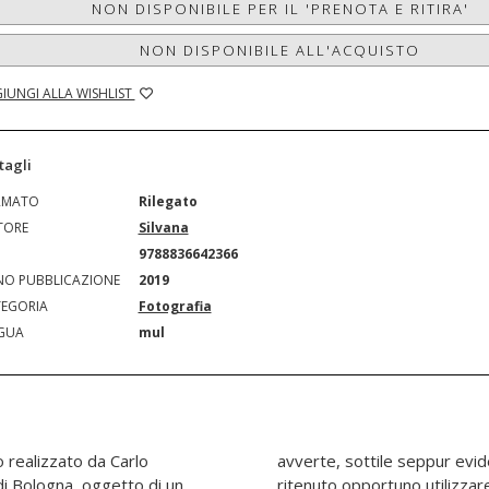
NON DISPONIBILE PER IL 'PRENOTA E RITIRA'
NON DISPONIBILE ALL'ACQUISTO
IUNGI ALLA WISHLIST
tagli
RMATO
Rilegato
TORE
Silvana
N
9788836642366
O PUBBLICAZIONE
2019
EGORIA
Fotografia
GUA
mul
o realizzato da Carlo
cala che l'artista ha
di Bologna, oggetto di un
tà della rappresentazione e