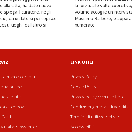
 alla città, ha dato nuova
ti luoghi portano con sé. Il
e spiega il curatore, negli
tografo raccolta da Luca
trae, da un lato si percepisce
. Edizione limitata in copie
esti luoghi, dall'altro si
numerate.
RVIZI
LINK UTILI
istenza e contatti
Privacy Policy
reria online
Cookie Policy
nota e ritira
Privacy policy eventi e fiere
da all'ebook
Condizioni generali di vendita
t Card
Termini di utilizzo del sito
riviti alla Newsletter
Accessibilità