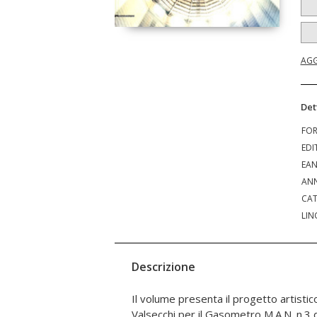
AGG
Det
FO
EDI
EA
ANN
CAT
LIN
Descrizione
Il volume presenta il progetto artistic
avverte, sottile seppur evidente nella s
Valsecchi per il Gasometro M.A.N. n.3 
ritenuto opportuno utilizzare, la sacrali