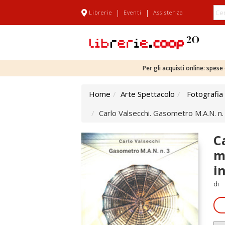
|
|
Librerie
Eventi
Assistenza
Per gli acquisti online: spes
Home
Arte Spettacolo
Fotografia
Carlo Valsecchi. Gasometro M.A.N. n.
C
m
i
di