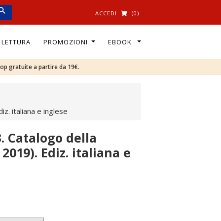
ACCEDI
(0)
I LETTURA
PROMOZIONI
EBOOK
oop gratuite a partire da 19€.
z. italiana e inglese
. Catalogo della
019). Ediz. italiana e