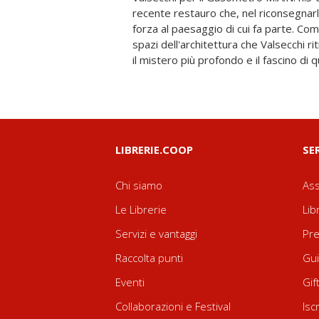
recente restauro che, nel riconsegnarlo
la forza, alle volte coercitiva, che ques
forza al paesaggio di cui fa parte. Com
volume accoglie un'intervista al fo
spazi dell'architettura che Valsecchi ri
Massimo Barbero, e apparati biografici
il mistero più profondo e il fascino di qu
LIBRERIE.COOP
SE
Chi siamo
Ass
Le Librerie
Lib
Servizi e vantaggi
Pre
Raccolta punti
Gui
Eventi
Gif
Collaborazioni e Festival
Isc