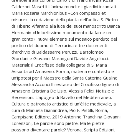
Calderoni Masetti L'anima mundi e i giardini incantati
Maria Rosaria Marchionibus «Con compasso et
misure»: la redazione della pianta dell'antica S. Pietro
di Tiberio Alfarano alla luce dei suoi manoscritti Bianca
Hermanin «Un bellissimo monumento da farne un
gran conto»: nuovi elementi sul mosaico perduto del
portico del duomo di Terracina e tre documenti
d'archivio di Baldassarre Peruzzi, Bartolomeo
Giordani e Giovanni Marangoni Davide Angelucci.
Materiali: Il Crocifisso della collegiata di S. Maria
Assunta ad Amaseno. Forma, materia e contesto e
un'ipotesi per il Maestro della Santa Caterina Gualino
Alessandra Acconci Il restauro del Crocifisso ligneo di
Amaseno Cristiana De Lisio, Alessia Felici. Notizie e
Recensioni: L'apogeo di Ravello nel Mediterraneo.
Cultura e patronato artistico di un'élite medievale, a
cura di Manuela Gianandrea, Pio F. Pistilli, Roma,
Campisano Editore, 2019 Antonino Tranchina Giovanni
Lorenzoni, Le parole sono pietre. Ma le pietre
possono diventare parole? Verona, Scripta Edizioni,