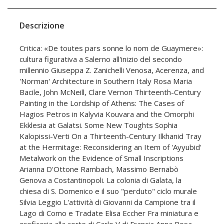
Descrizione
Critica: «De toutes pars sonne lo nom de Guaymere»:
cultura figurativa a Salerno all'inizio del secondo
millennio Giuseppa Z. Zanichelli Venosa, Acerenza, and
'Norman' Architecture in Southern Italy Rosa Maria
Bacile, John McNeill, Clare Vernon Thirteenth-Century
Painting in the Lordship of Athens: The Cases of
Hagios Petros in Kalyvia Kouvara and the Omorphi
Ekklesia at Galatsi. Some New Toughts Sophia
Kalopissi-Verti On a Thirteenth-Century Ilkhanid Tray
at the Hermitage: Reconsidering an Item of 'Ayyubid'
Metalwork on the Evidence of Small Inscriptions
Arianna D'Ottone Rambach, Massimo Bernabò
Genova a Costantinopoli. La colonia di Galata, la
chiesa di S. Domenico e il suo "perduto" ciclo murale
Silvia Leggio L'attività di Giovanni da Campione tra il
Lago di Como e Tradate Elisa Eccher Fra miniatura e
oreficeria alla corte di Carlo V di Francia Anna Rosa