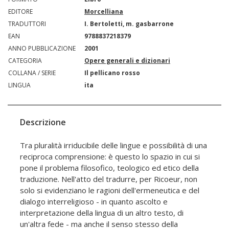
EDITORE
Morcelliana
TRADUTTORI
I. Bertoletti, m. gasbarrone
EAN
9788837218379
ANNO PUBBLICAZIONE
2001
CATEGORIA
Opere generali e dizionari
COLLANA / SERIE
Il pellicano rosso
LINGUA
ita
Descrizione
Tra pluralità irriducibile delle lingue e possibilità di una
reciproca comprensione: è questo lo spazio in cui si
pone il problema filosofico, teologico ed etico della
traduzione. Nell'atto del tradurre, per Ricoeur, non
solo si evidenziano le ragioni dell'ermeneutica e del
dialogo interreligioso - in quanto ascolto e
interpretazione della lingua di un altro testo, di
un'altra fede - ma anche il senso stesso della