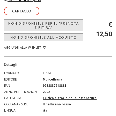
CARTACEO
€
NON DISPONIBILE PER IL 'PRENOTA
E RITIRA'
12,50
NON DISPONIBILE ALL'ACQUISTO
AGGIUNGI ALLA WISHLIST
Dettagli
FORMATO
Libro
EDITORE
Morcelliana
EAN
9788837218881
ANNO PUBBLICAZIONE
2002
CATEGORIA
Critica e storia della letteratura
COLLANA / SERIE
Il pellicano rosso
LINGUA
ita