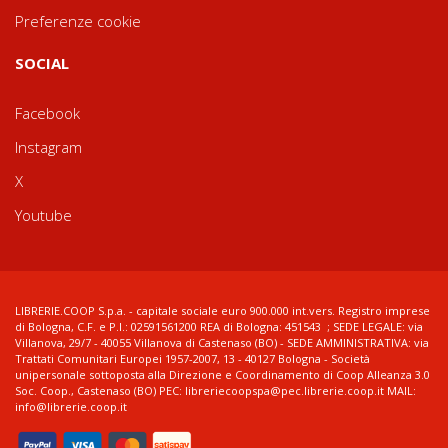
Preferenze cookie
SOCIAL
Facebook
Instagram
X
Youtube
LIBRERIE.COOP S.p.a. - capitale sociale euro 900.000 int.vers. Registro imprese
di Bologna, C.F. e P.I.: 02591561200 REA di Bologna: 451543 ; SEDE LEGALE: via
Villanova, 29/7 - 40055 Villanova di Castenaso (BO) - SEDE AMMINISTRATIVA: via
Trattati Comunitari Europei 1957-2007, 13 - 40127 Bologna - Società
unipersonale sottoposta alla Direzione e Coordinamento di Coop Alleanza 3.0
Soc. Coop., Castenaso (BO) PEC: libreriecoopspa@pec.librerie.coop.it MAIL:
info@librerie.coop.it