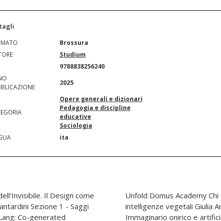
tagli
RMATO
Brossura
TORE
Studium
N
9788838256240
NO
2025
BLICAZIONE
Opere generali e dizionari
Pedagogia e discipline
EGORIA
educative
Sociologia
GUA
ita
ll'Invisibile. Il Design come
? Tecnologie sensibili e
ntardini Sezione 1 - Saggi
 Genesi Artificiale Opiemme
Lang: Co-generated
emi in dialogo Fabrizio