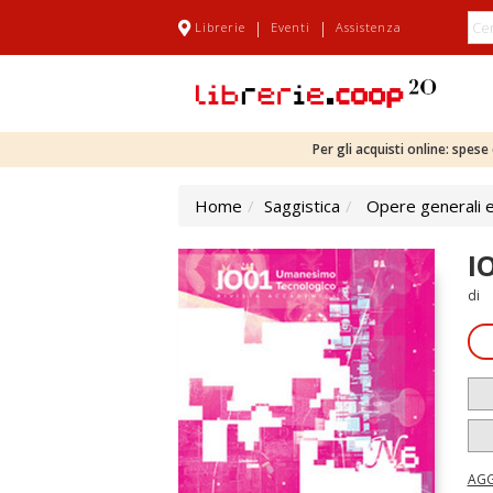
|
|
Librerie
Eventi
Assistenza
Per gli acquisti online: spes
Home
Saggistica
Opere generali e
I
di
AGG