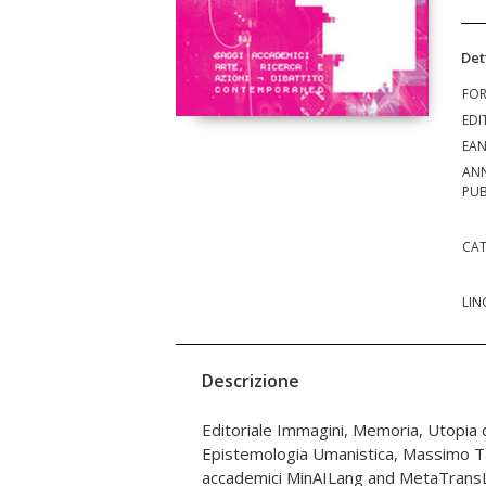
Det
FO
EDI
EA
AN
PUB
CAT
LIN
Descrizione
Editoriale Immagini, Memoria, Utopia de
Unfold Domus Academy Chi è cosa
Epistemologia Umanistica, Massimo Ta
intelligenze vegetali Giulia Argenziano
accademici MinAILang and MetaTrans
Immaginario onirico e artificiale. Due sist