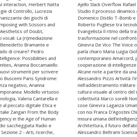
I interaction, Herbert Natta
ani Being Anita Carnefresca
ie di Controllo, Lucrezia
a serie. Authentic Dolls
manizzante dei giochi di
oan L'estetica sonora di
omposing with Scissors and
 e rivelazione Tommaso
 Aesthetics of Doubt,
 Liminalità, catarsi e
 vocali: La (ri)mediazione
ribali e festival musicali
, Benedetto Bramante e
gio Tutto è amore se si
rado di creare? Pedro
ezione 3 - Dibattito
elligence: Possibilities and
i dire Davide Ferrario La
nities, Arianna Boccamaiello
ali con intelligenze umane.
nuovi strumenti per scrivere
ovocazione di Paolo Benanti
esco Buscemi Paris Syndrome:
ione tra arte e tecnologia
nza negativo, Arianna
 Lorenzo Spremberg La
temporanea: Modello virtuoso
 sul rapporto tra individuo e
cnologia, Valeria Cantarella e
a per avere cose ma per fare
 al peccato digitale Etica e
ani Il nichilismo è ancora
Natalie Zangari From the Body
etica dell'IA Maria Delius La
 Agency in the Age of Human
ificiale Roberto Manzocco
dio saccheggiata Radio e
passa da robot e batteri
Sezione 2 - Arti, ricerche,
rte Alcune suggestioni