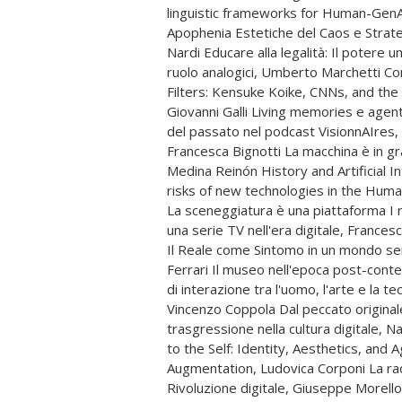
linguistic frameworks for Human-GenA
Ajello Slack Overflow Rafael Bresci
Apophenia Estetiche del Caos e Strateg
Studio Il processo dinamico dietro l
Nardi Educare alla legalità: Il potere u
Domenico Distilo T-Bomb e Cluster Mat T
ruolo analogici, Umberto Marchetti C
Roberto Pugliese tra tecnologia
Filters: Kensuke Koike, CNNs, and the
Evangelista Il ritmo della trascendenza.
Giovanni Galli Living memories e agenti
trasformazione nel confronto tra riti t
del passato nel podcast VisionnAIres
Ginevra De Vico The Voice of God Gior
Francesca Bignotti La macchina è in g
parla chiaro Maria Luigia Gioffrè S
Medina Reinón History and Artificial Int
contemporaneo Amarcord, per modo d
risks of new technologies in the Huma
cooperazione di intelligenze artifici
La sceneggiatura è una piattaforma I 
Alcune note a partire da una utile pr
una serie TV nell'era digitale, Franc
Alessandro Pizzo Artività: l'interaz
Il Reale come Sintomo in un mondo se
nell'addestramento militare immersivo
Ferrari Il museo nell'epoca post-con
cultura visuale al centro del dibattito
di interazione tra l'uomo, l'arte e la te
collettività Marco sorelli Non si pag
Vincenzo Coppola Dal peccato originale
cose Ginevra Laganza Umani Telmo Piev
trasgressione nella cultura digitale, 
con noi Franca D'Agostini Chi decide l'
to the Self: Identity, Aesthetics, and
misura umana dell'intelligenza art
Augmentation, Ludovica Corponi La ra
Architettura, il futuro dell'abitare
Rivoluzione digitale, Giuseppe Morello 
Alessandro Beltrami Scienza e a