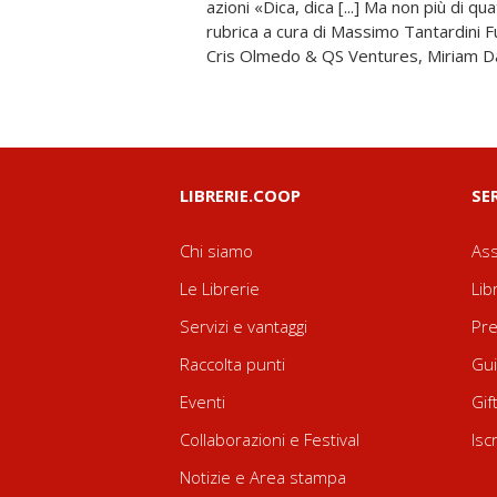
azioni «Dica, dica [...] Ma non più di q
bibliografiche Marco Sorelli Mondi pos
rubrica a cura di Massimo Tantardini
Cris Olmedo & QS Ventures, Miriam 
LIBRERIE.COOP
SE
Chi siamo
Ass
Le Librerie
Lib
Servizi e vantaggi
Pre
Raccolta punti
Gui
Eventi
Gif
Collaborazioni e Festival
Isc
Notizie e Area stampa