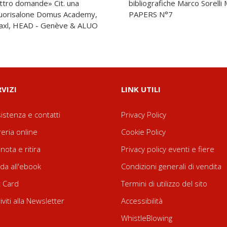
uattro domande» Cit. una
sibili Convegno CALL FOR
 Fuorisalone Domus Academy,
PAPERS N°7
Daxl, HEAD - Genève & ALUO
RVIZI
LINK UTILI
istenza e contatti
Privacy Policy
reria online
Cookie Policy
nota e ritira
Privacy policy eventi e fiere
da all'ebook
Condizioni generali di vendita
t Card
Termini di utilizzo del sito
riviti alla Newsletter
Accessibilità
WhistleBlowing