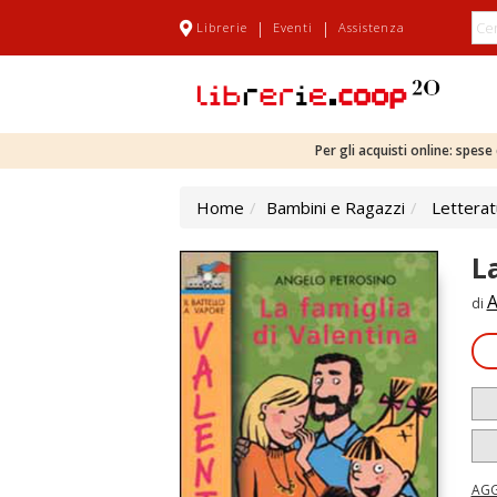
|
|
Librerie
Eventi
Assistenza
Per gli acquisti online: spes
Home
Bambini e Ragazzi
Letterat
L
A
di
AGG