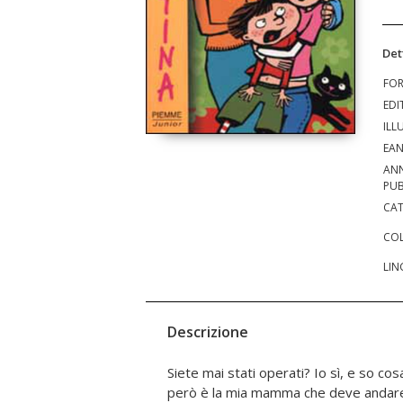
Det
FO
EDI
ILL
EA
AN
PUB
CAT
COL
LIN
Descrizione
Siete mai stati operati? Io sì, e so cos
perché il nuovo prof di matematica fa 
però è la mia mamma che deve andare 