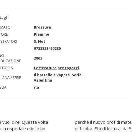
tagli
RMATO
Brossura
TORE
Piemme
USTRATORI
S. Not
N
9788838450280
NO
2002
BLICAZIONE
EGORIA
Letteratura per ragazzi
Il battello a vapore. Serie
LANA / SERIE
Valentina
GUA
ita
a vuol dire. Questa volta
di tutto per mettermi in
in ospedale e io le ho
difficoltà. Età di lettura: da 8