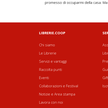
promesso di occuparmi della casa. Ma 
LIBRERIE.COOP
SE
Chi siamo
Ass
Le Librerie
Lib
Servizi e vantaggi
Pre
Raccolta punti
Gui
Eventi
Gif
Collaborazioni e Festival
Isc
Notizie e Area stampa
Lavora con noi