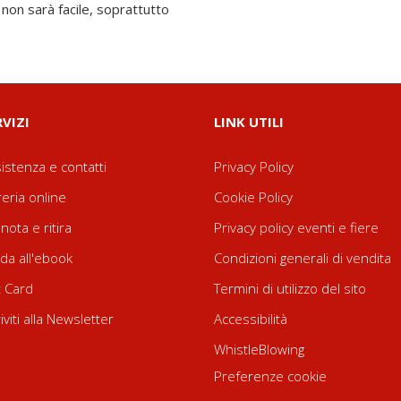
non sarà facile, soprattutto
RVIZI
LINK UTILI
istenza e contatti
Privacy Policy
reria online
Cookie Policy
nota e ritira
Privacy policy eventi e fiere
da all'ebook
Condizioni generali di vendita
t Card
Termini di utilizzo del sito
riviti alla Newsletter
Accessibilità
WhistleBlowing
Preferenze cookie