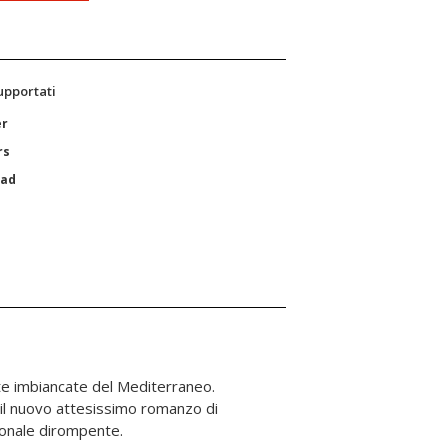
supportati
er
rs
Pad
ionale dirompente.