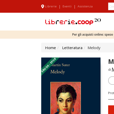
|
|
Librerie
Eventi
Assistenza
Per gli acquisti online: spes
Home
Letteratura
Melody
EBOOK - EPUB
M
M
di
Pro