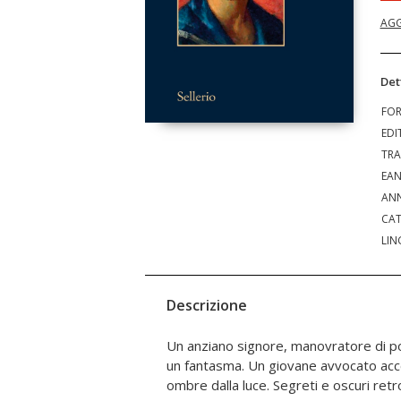
AGG
Det
FO
EDI
TRA
EA
ANN
CAT
LIN
Descrizione
Un anziano signore, manovratore di p
i palazzi di Zurigo e le facciate im
un fantasma. Un giovane avvocato accet
Finalmente tradotto in Italia il nu
ombre dalla luce. Segreti e oscuri ret