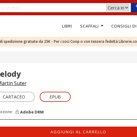
LIBRI
SCAFFALI
CONSIGLI D
e di spedizione gratuite da 25€ - Per i soci Coop o con tessera fedeltà Librerie.c
elody
artin Suter
CARTACEO
EPUB
Adobe DRM
tezione:
AGGIUNGI AL CARRELLO