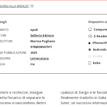
IUNGI ALLA WISHLIST
tagli
Dispositivi 
Comput
RMATO
epub
TORE
Sellerio Editore
E-Reade
DUTTORI
Marina Pugliano
iPhone/i
N
9788838947971
Androids
O PUBBLICAZIONE
2025
Kindle
EGORIA
Letteratura
Kobo
GUA
ita
otere e ricchezze, insegue
biancate del Mediterraneo.
ta l’incarico di separare le
ovo attesissimo romanzo di
roscena si nascondono dietro
Suter, un successo internaz