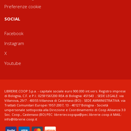
Preferenze cookie
SOCIAL
Facebook
Instagram
X
Youtube
LIBRERIE.COOP S.p.a. - capitale sociale euro 900.000 int.vers. Registro imprese
di Bologna, C.F. e P.I.: 02591561200 REA di Bologna: 451543 ; SEDE LEGALE: via
Villanova, 29/7 - 40055 Villanova di Castenaso (BO) - SEDE AMMINISTRATIVA: via
Trattati Comunitari Europei 1957-2007, 13 - 40127 Bologna - Società
unipersonale sottoposta alla Direzione e Coordinamento di Coop Alleanza 3.0
Soc. Coop., Castenaso (BO) PEC: libreriecoopspa@pec.librerie.coop.it MAIL:
info@librerie.coop.it