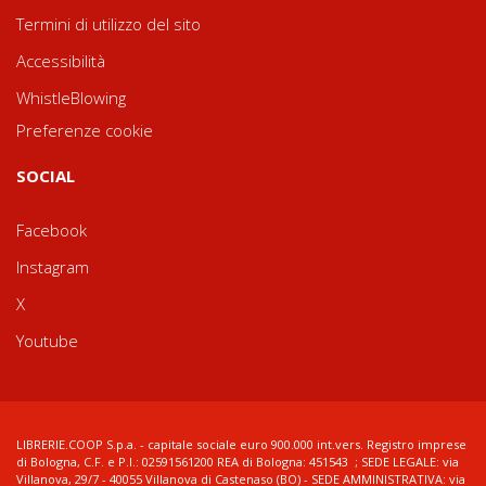
Termini di utilizzo del sito
Accessibilità
WhistleBlowing
Preferenze cookie
SOCIAL
Facebook
Instagram
X
Youtube
LIBRERIE.COOP S.p.a. - capitale sociale euro 900.000 int.vers. Registro imprese
di Bologna, C.F. e P.I.: 02591561200 REA di Bologna: 451543 ; SEDE LEGALE: via
Villanova, 29/7 - 40055 Villanova di Castenaso (BO) - SEDE AMMINISTRATIVA: via