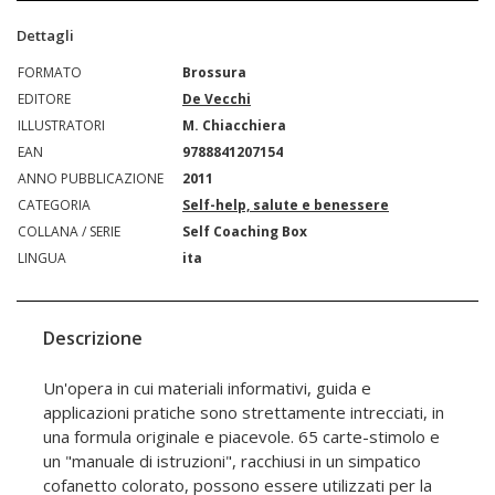
Dettagli
FORMATO
Brossura
EDITORE
De Vecchi
ILLUSTRATORI
M. Chiacchiera
EAN
9788841207154
ANNO PUBBLICAZIONE
2011
CATEGORIA
Self-help, salute e benessere
COLLANA / SERIE
Self Coaching Box
LINGUA
ita
Descrizione
Un'opera in cui materiali informativi, guida e
applicazioni pratiche sono strettamente intrecciati, in
una formula originale e piacevole. 65 carte-stimolo e
un "manuale di istruzioni", racchiusi in un simpatico
cofanetto colorato, possono essere utilizzati per la