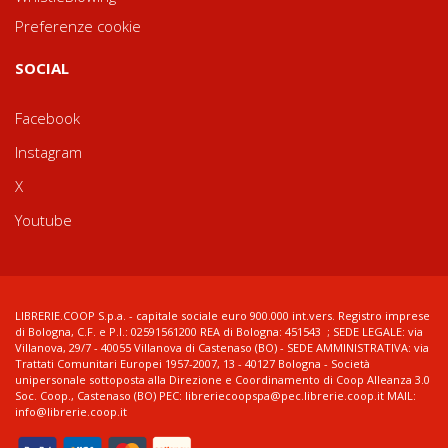
Preferenze cookie
SOCIAL
Facebook
Instagram
X
Youtube
LIBRERIE.COOP S.p.a. - capitale sociale euro 900.000 int.vers. Registro imprese
di Bologna, C.F. e P.I.: 02591561200 REA di Bologna: 451543 ; SEDE LEGALE: via
Villanova, 29/7 - 40055 Villanova di Castenaso (BO) - SEDE AMMINISTRATIVA: via
Trattati Comunitari Europei 1957-2007, 13 - 40127 Bologna - Società
unipersonale sottoposta alla Direzione e Coordinamento di Coop Alleanza 3.0
Soc. Coop., Castenaso (BO) PEC: libreriecoopspa@pec.librerie.coop.it MAIL:
info@librerie.coop.it