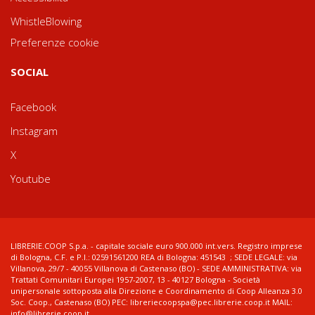
WhistleBlowing
Preferenze cookie
SOCIAL
Facebook
Instagram
X
Youtube
LIBRERIE.COOP S.p.a. - capitale sociale euro 900.000 int.vers. Registro imprese
di Bologna, C.F. e P.I.: 02591561200 REA di Bologna: 451543 ; SEDE LEGALE: via
Villanova, 29/7 - 40055 Villanova di Castenaso (BO) - SEDE AMMINISTRATIVA: via
Trattati Comunitari Europei 1957-2007, 13 - 40127 Bologna - Società
unipersonale sottoposta alla Direzione e Coordinamento di Coop Alleanza 3.0
Soc. Coop., Castenaso (BO) PEC: libreriecoopspa@pec.librerie.coop.it MAIL:
info@librerie.coop.it