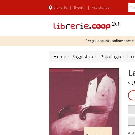
|
|
Librerie
Eventi
Assistenza
Per gli acquisti online: spes
Home
Saggistica
Psicologia
La 
L
J
di
AGG