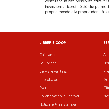
costruisce infinite possibilità attraver
logici e sistematici della vita mentale. 
invenzioni e ricordi - è ciò che permett
svolto la maggior parte della su
proprio mondo e la propria identità. Un
LIBRERIE.COOP
SE
Chi siamo
Ass
Le Librerie
Lib
Servizi e vantaggi
Pre
Raccolta punti
Gui
Eventi
Gif
Collaborazioni e Festival
Isc
Notizie e Area stampa