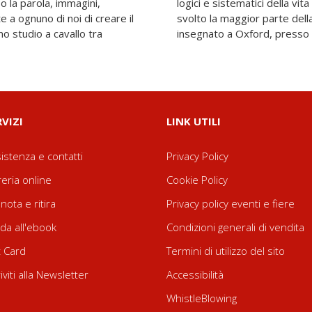
so la parola, immagini,
Jerome Bruner, dopo aver
e a ognuno di noi di creare il
a carriera ad Harvard, ha
o studio a cavallo tra
insegnato a Oxford, presso 
RVIZI
LINK UTILI
istenza e contatti
Privacy Policy
reria online
Cookie Policy
nota e ritira
Privacy policy eventi e fiere
da all'ebook
Condizioni generali di vendita
t Card
Termini di utilizzo del sito
riviti alla Newsletter
Accessibilità
WhistleBlowing