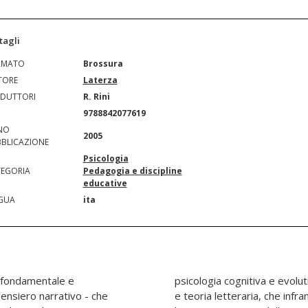
tagli
RMATO
Brossura
TORE
Laterza
DUTTORI
R. Rini
N
9788842077619
NO
2005
BLICAZIONE
Psicologia
EGORIA
Pedagogia e discipline
educative
GUA
ita
e fondamentale e
ntropologia simbolica
pensiero narrativo - che
ne unilaterale agli aspetti