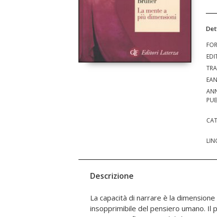
Det
FO
EDI
TRA
EA
AN
PUB
CAT
LIN
Descrizione
La capacità di narrare è la dimension
psicologia cognitiva e evolutiva, linguistica, a
insopprimibile del pensiero umano. Il 
e teoria letteraria, che infrange l'attenzio