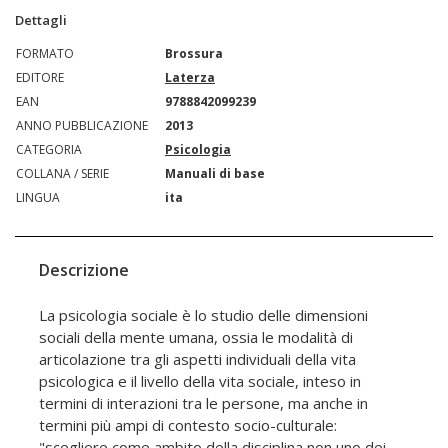
Dettagli
FORMATO
Brossura
EDITORE
Laterza
EAN
9788842099239
ANNO PUBBLICAZIONE
2013
CATEGORIA
Psicologia
COLLANA / SERIE
Manuali di base
LINGUA
ita
Descrizione
La psicologia sociale è lo studio delle dimensioni
sociali della mente umana, ossia le modalità di
articolazione tra gli aspetti individuali della vita
psicologica e il livello della vita sociale, inteso in
termini di interazioni tra le persone, ma anche in
termini più ampi di contesto socio-culturale:
"scegliere come ambito della disciplina non uno dei