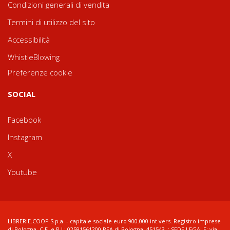
Condizioni generali di vendita
Termini di utilizzo del sito
Accessibilità
WhistleBlowing
Preferenze cookie
SOCIAL
Facebook
Instagram
X
Youtube
LIBRERIE.COOP S.p.a. - capitale sociale euro 900.000 int.vers. Registro imprese
di Bologna, C.F. e P.I.: 02591561200 REA di Bologna: 451543 ; SEDE LEGALE: via