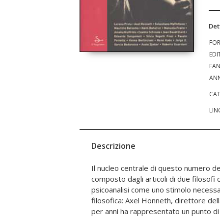
Det
FO
EDI
EA
ANN
CAT
LIN
Descrizione
Il nucleo centrale di questo numero del
dibattito filosofico-psicoanalitico e S
composto dagli articoli di due filosofi
filosofo politico che ha cercato di con
psicoanalisi come uno stimolo necessari
teoria filosofica con le questioni pub
filosofica: Axel Honneth, direttore del
per anni ha rappresentato un punto di 