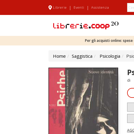
|
|
Librerie
Eventi
Assistenza
Per gli acquisti online: spes
Home
Saggistica
Psicologia
Psic
Ps
di
AGG