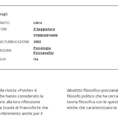
tagli
RMATO
Libro
TORE
Il Saggiatore
N
9788842810698
O PUBBLICAZIONE
2002
Psicologia
EGORIA
Psicoanalisi
GUA
ita
la rivista «Psiche» è
ebastiano Maffettone,
 che hanno considerato la
iugare l'interesse per la
o alla loro riflessione
bliche e le conseguenze
la Scuola di Francoforte che
etiche che caratterizzano le
riferimento anche per il