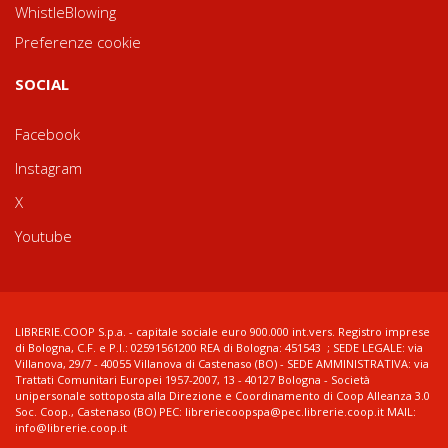
WhistleBlowing
Preferenze cookie
SOCIAL
Facebook
Instagram
X
Youtube
LIBRERIE.COOP S.p.a. - capitale sociale euro 900.000 int.vers. Registro imprese
di Bologna, C.F. e P.I.: 02591561200 REA di Bologna: 451543 ; SEDE LEGALE: via
Villanova, 29/7 - 40055 Villanova di Castenaso (BO) - SEDE AMMINISTRATIVA: via
Trattati Comunitari Europei 1957-2007, 13 - 40127 Bologna - Società
unipersonale sottoposta alla Direzione e Coordinamento di Coop Alleanza 3.0
Soc. Coop., Castenaso (BO) PEC: libreriecoopspa@pec.librerie.coop.it MAIL:
info@librerie.coop.it